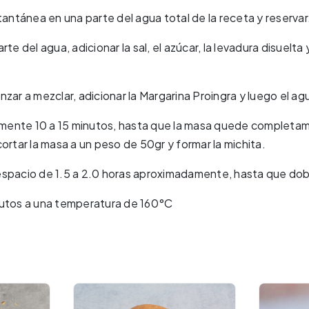
tantánea en una parte del agua total de la receta y reservar
te del agua, adicionar la sal, el azúcar, la levadura disuelta
zar a mezclar, adicionar la Margarina Proingra y luego el ag
ente 10 a 15 minutos, hasta que la masa quede completam
ortar la masa a un peso de 50gr y formar la michita.
espacio de 1.5 a 2.0 horas aproximadamente, hasta que dob
nutos a una temperatura de 160°C