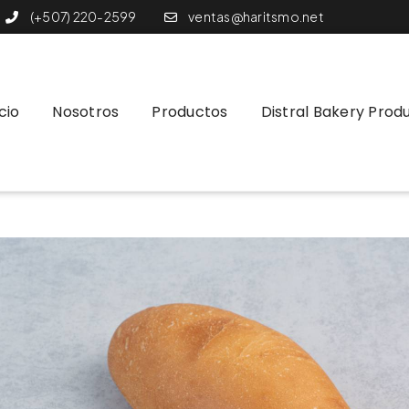
(+507) 220-2599
ventas@haritsmo.net
icio
Nosotros
Productos
Distral Bakery Prod