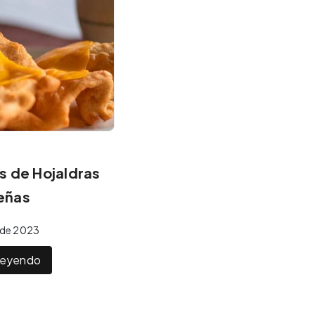
s de Hojaldras
eñas
o de 2023
 leyendo