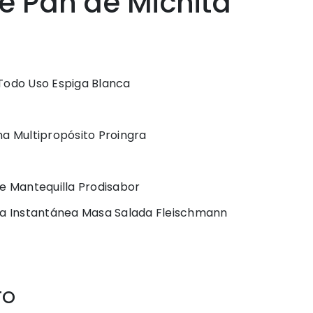
e Pan de Michita
Todo Uso Espiga Blanca
na Multipropósito Proingra
de Mantequilla Prodisabor
ra Instantánea Masa Salada Fleischmann
TO