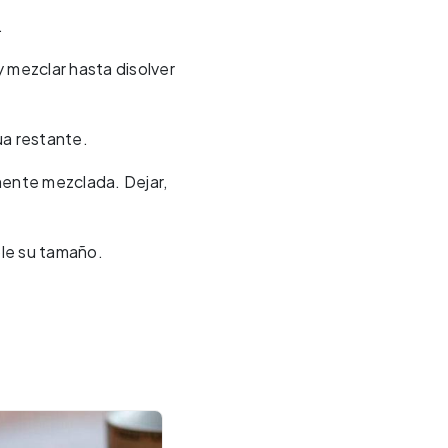
.
 y mezclar hasta disolver
ua restante.
ente mezclada. Dejar,
le su tamaño.