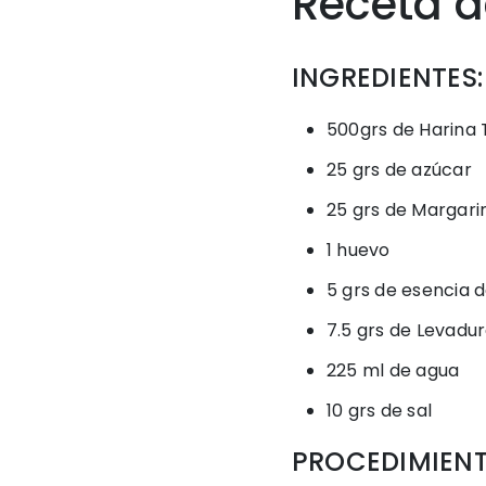
Receta d
INGREDIENTES:
500grs de Harina 
25 grs de azúcar
25 grs de Margari
1 huevo
5 grs de esencia 
7.5 grs de Levadu
225 ml de agua
10 grs de sal
PROCEDIMIEN