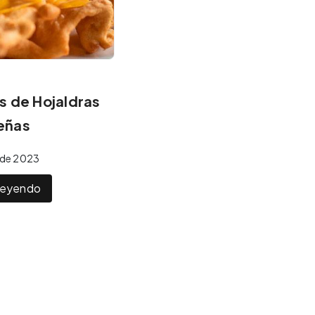
s de Hojaldras
eñas
o de 2023
 leyendo