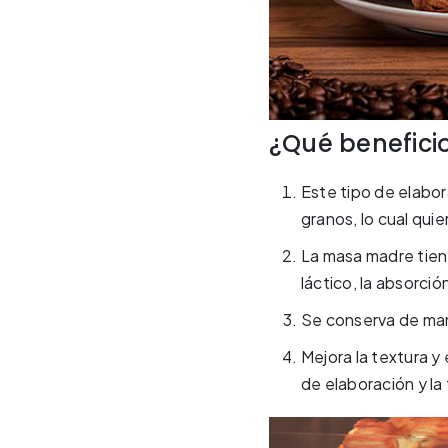
¿Qué benefici
Este tipo de elabor
granos, lo cual qui
La masa madre tien
láctico, la absorció
Se conserva de man
Mejora la textura y 
de elaboración y la