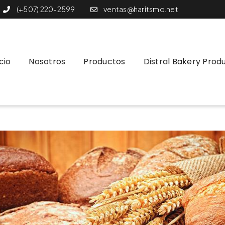
(+507) 220-2599
ventas@haritsmo.net
icio
Nosotros
Productos
Distral Bakery Prod